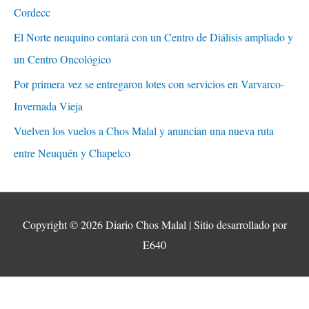
Cordecc
El Norte neuquino contará con un Centro de Diálisis ampliado y
un Centro Oncológico
Por primera vez se entregaron lotes con servicios en Varvarco-
Invernada Vieja
Vuelven los vuelos a Chos Malal y anuncian una nueva ruta
entre Neuquén y Chapelco
Copyright © 2026
Diario Chos Malal
| Sitio desarrollado por
E640