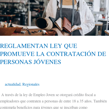
LA
CONTRATACIÓN
DE
PERSONAS
JÓVENES
REGLAMENTAN LEY QUE
PROMUEVE LA CONTRATACIÓN DE
PERSONAS JÓVENES
actualidad
,
Regionales
A través de la ley de Empleo Joven se otorgará crédito fiscal a
empleadores que contraten a personas de entre 18 a 35 años. También
contempla beneficios para jóvenes que se inscriban como