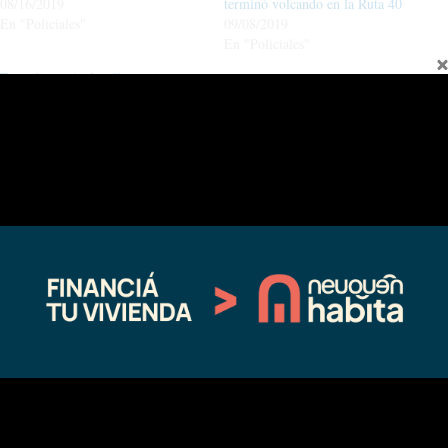
08/16/2019
terminó volcando en la Ruta 40
En "Policiales"
09/08/2019
En "Policiales"
Tragedia en Andacollo: un joven
murió tras caer con su auto por un
barranco de 50 metros
07/08/2026
En "actualidad"
←
Entrada anterior
Entrada siguiente
→
Fina