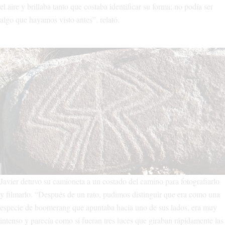
el aire y brillaba tanto que costaba identificar su forma; no podía ser
algo que hayamos visto antes”. relató.
Javier detuvo su camioneta a un costado del camino para fotografiarlo
y filmarlo. “Después de un rato, pudimos distinguir que era como una
especie de boomerang que apuntaba hacia uno de sus lados, era muy
intenso y parecía como si fueran tres luces que giraban rápidamente las