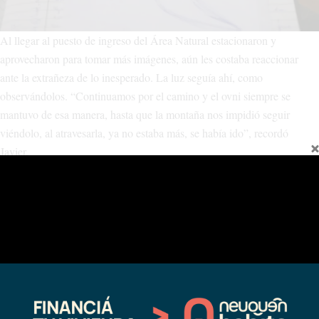
Al llegar al puesto de ingreso del Área Natural estacionaron y
aprovecharon para tomar más imágenes, aún les costaba reaccionar
ante la extrañeza de lo inesperado. La luz seguía ahí, como
observándolos. “Continuamos por el camino y el ovni siempre se
mantuvo de esa manera, hasta que la montaña nos impidió seguir
viéndolo, al atravesarla, ya no estaba más, se había ido”, recordó
Javier.
El
norte neuquino
es una zona de arrieros trashumantes, que durante el
verano llevan sus animales montaña arriba para que se nutran de las
pasturas que se conservaron cubiertas por la nieve del invierno. En
común que en los puestos de veranadas, donde la noche es realmente
oscura, los arrieros observen luces que resplandecen e iluminan
abruptamente en el medio del campo, o descienden entre las montañas
o cerca de grandes cursos de agua, lugares done a nadie se le hacen