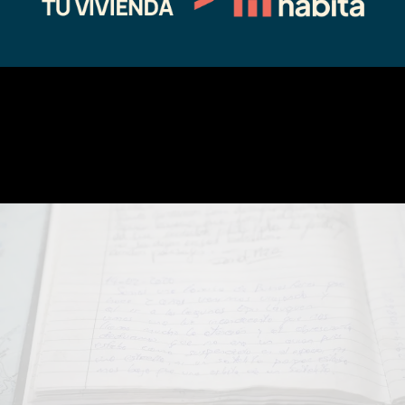
extraños este tipo de acontecimientos.
Para los Sáez, una familia que cambió radicalmente su forma de vida,
que pasó del ritmo acelerado que imprime la Capital Federal a extensos
y cambiantes viajes, casi como vivir de vacaciones permanentes,
esta
experiencia
les duró solo unos minutos pero les dejó mucho para
reflexionar.