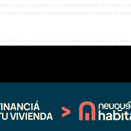
omo fin generar capacidades para utilizar herramientas del Sistema de 
omo QGIS. La propuesta está destinada al análisis y resolución de probl
uso libre, que se utiliza para el procesamiento de imágenes y de datos 
os cuales solo 27 fueron seleccionados luego de cumplimentar ciertos req
Desde la organización se priorizó a aquellas personas que desarrollan s
sterio de Producción e Industria, la Facultad de Ciencias Agrarias d