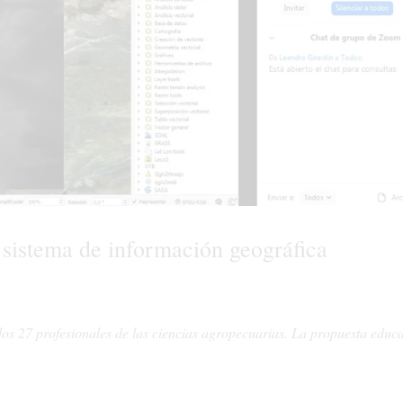
 sistema de información geográfica
dos 27 profesionales de las ciencias agropecuarias. La propuesta educa