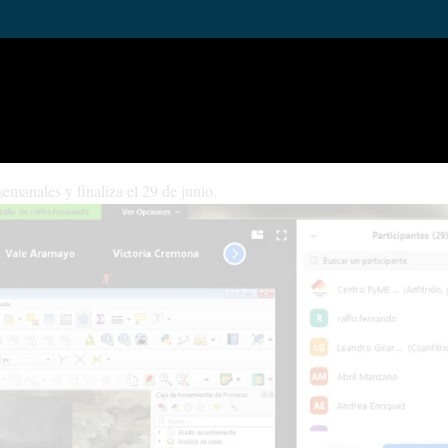
urge a partir de la demanda concreta de profesionales que se desempeñ
y ganadería, entre otros.
ltad de Ciencias Agrarias de la UNCo, y de Fernando Raffo y Valeria 
emanales y finaliza el 29 de junio.