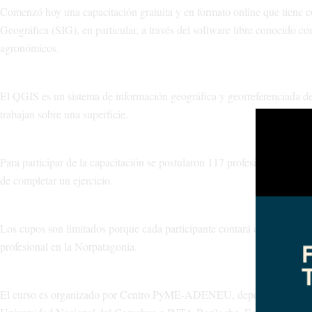
Comenzó hoy una capacitación gratuita y en formato online que tiene c
Geográfica (SIG), en particular, a través del software libre conocido c
agronómicos.
El QGIS es un sistema de información geográfica y georreferenciada de 
trabajan sobre una superficie.
Para participar de la capacitación se postularon 117 profesionales, de l
de completar un ejercicio.
Los cupos son limitados porque cada participante contará con un tutor. 
profesional en la Norpatagonia.
El curso es organizado por Centro PyME-ADENEU, dependiente del mini