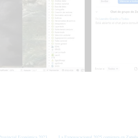
Provincial Económica 2023
La Expovocacional 2025 comienza en Zapala