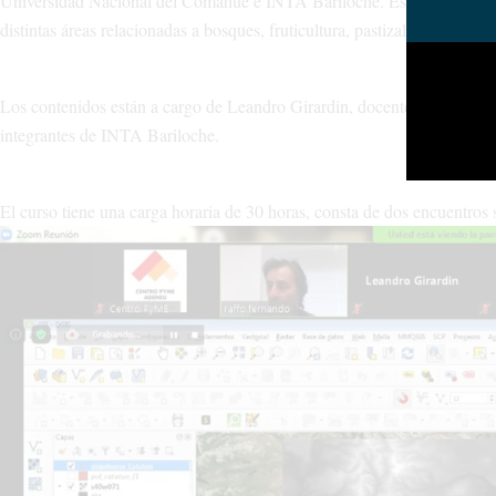
Universidad Nacional del Comahue e INTA Bariloche. Esta iniciativa s
distintas áreas relacionadas a bosques, fruticultura, pastizales naturales 
Los contenidos están a cargo de Leandro Girardin, docente de la Facu
integrantes de INTA Bariloche.
El curso tiene una carga horaria de 30 horas, consta de dos encuentros s