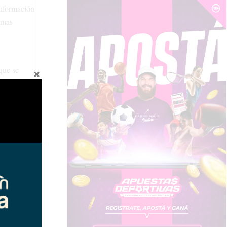
Información
emas
que se
uisitos y
u actividad
e la