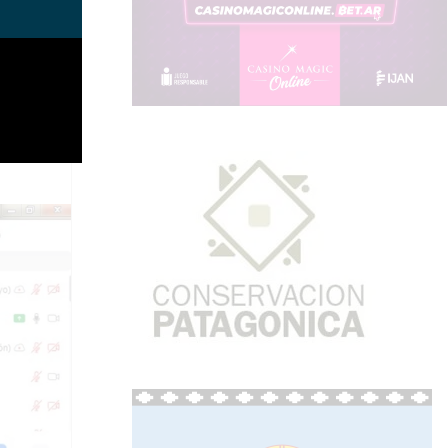
an en
Aramayo,