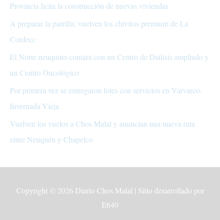
Provincia licita la construcción de nuevas viviendas
A preparar la parrilla: vuelven los chivitos premium de La
Cordecc
El Norte neuquino contará con un Centro de Diálisis ampliado y
un Centro Oncológico
Por primera vez se entregaron lotes con servicios en Varvarco-
Invernada Vieja
Vuelven los vuelos a Chos Malal y anuncian una nueva ruta
entre Neuquén y Chapelco
Copyright © 2026
Diario Chos Malal
| Sitio desarrollado por
E640