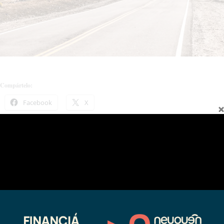
Compártelo:
Facebook
X
Relacionado
Preocupante ola de contagios de
Coronavirus en Chos Malal: solo se
COVID-19 en Chos Malal
permite el ingreso a proveedores
01/19/2021
esenciales
En "Coronavirus"
09/07/2020
En "Coronavirus"
Se aguarda una nueva restricción