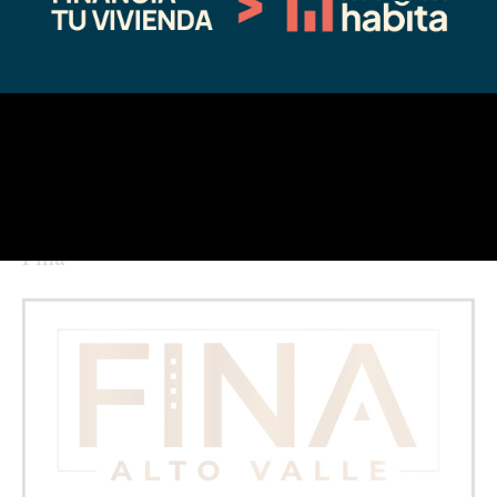
en los ingresos a las ciudades
01/04/2021
En "Coronavirus"
←
Entrada anterior
Entrada siguiente
→
Fina