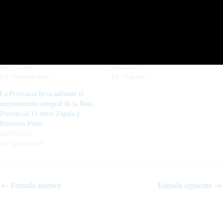
Relacionado
Otra vez, adolescentes realizaron
Zapala: Acuña, padrino de un gran
una juntada en Zapala
proyecto solidario
04/15/2020
01/20/2025
En "Coronavirus"
En "Zapala"
La Provincia lleva adelante el
mejoramiento integral de la Ruta
Provincial 13 entre Zapala y
Primeros Pinos
04/15/2026
En "actualidad"
←
Entrada anterior
Entrada siguiente
→