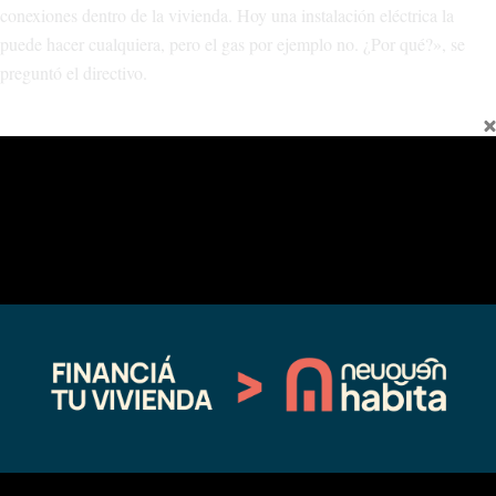
conexiones dentro de la vivienda. Hoy una instalación eléctrica la
puede hacer cualquiera, pero el gas por ejemplo no. ¿Por qué?», se
preguntó el directivo.
«Creo que esa es la manera que tenemos de poder honrar esta vida,
podamos buscar que la sociedad aprenda a tomar conciencia sobre el
riesgo y uso de los elementos de protección en las instalaciones
eléctricas. Sabemos que somos una provincia joven pero necesitamos
tomar esto como un aprendizaje y generar la creación de instituciones
que puedan garantizar que no se pierdan vidas humanas por la
electricidad», aseveró el directivo, quien además recordó que en 2015
desde el colegio hicieron una campaña de concientización al respecto.
Compártelo:
Facebook
X