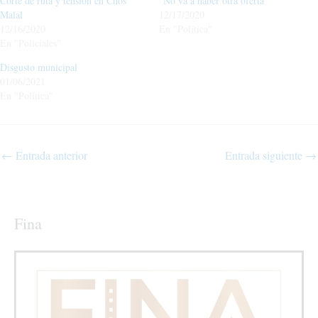
Corte de ruta y tensión en Chos
“No va a haber otra oferta”
Malal
12/17/2020
12/16/2020
En "Política"
En "Policiales"
Disgusto municipal
01/06/2021
En "Política"
←
Entrada anterior
Entrada siguiente
→
Fina