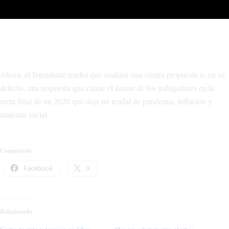
Municipalidad de Chos Malal
Ahora, el Intendente tendrá que analizar una contra propuesta o, en su
defecto, una respuesta que calme el ánimo de los trabajadores en la
recta final de un 2020 que deja un tendal de pandemia, inflación y
malestar social.
Compártelo:
Facebook
X
Relacionado