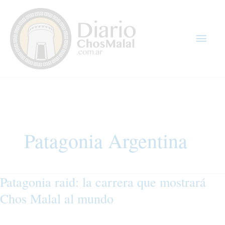
Ir
Men
al
contenido
princ
Patagonia Argentina
Patagonia raid: la carrera que mostrará
Patagonia
raid:
Chos Malal al mundo
la
carrera