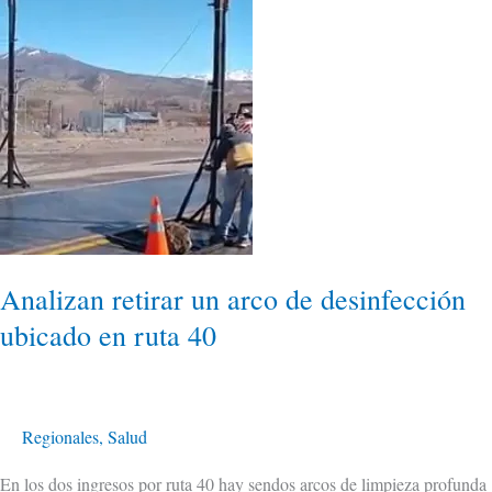
ubicado
en
ruta
40
Analizan retirar un arco de desinfección
ubicado en ruta 40
Regionales
,
Salud
En los dos ingresos por ruta 40 hay sendos arcos de limpieza profunda