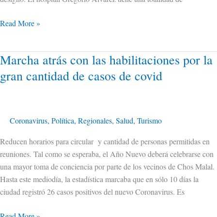
Read More »
Marcha atrás con las habilitaciones por la
Marcha
atrás
gran cantidad de casos de covid
con
las
habilitaciones
por
Coronavirus
,
Política
,
Regionales
,
Salud
,
Turismo
la
Reducen horarios para circular y cantidad de personas permitidas en
gran
reuniones. Tal como se esperaba, el Año Nuevo deberá celebrarse con
cantidad
una mayor toma de conciencia por parte de los vecinos de Chos Malal.
de
Hasta este mediodía, la estadística marcaba que en sólo 10 días la
casos
ciudad registró 26 casos positivos del nuevo Coronavirus. Es
de
covid
Read More »