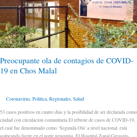
de
COVID-
19
en
Chos
Malal
Preocupante ola de contagios de COVID-
19 en Chos Malal
Coronavirus
,
Política
,
Regionales
,
Salud
53 casos positivos en cuatro días y la posibilidad de ser declarada como
ciudad con circulación comunitaria El rebrote de casos de COVID-19,
el cual fue denominado como ‘Segunda Ola’ a nivel nacional, está
golpeando fuerte en el norte neuquino. El Hospital Zonal Gregorio