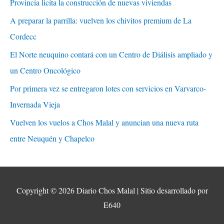
Provincia licita la construcción de nuevas viviendas
A preparar la parrilla: vuelven los chivitos premium de La
Cordecc
El Norte neuquino contará con un Centro de Diálisis ampliado y
un Centro Oncológico
Por primera vez se entregaron lotes con servicios en Varvarco-
Invernada Vieja
Vuelven los vuelos a Chos Malal y anuncian una nueva ruta
entre Neuquén y Chapelco
Copyright © 2026
Diario Chos Malal
| Sitio desarrollado por
E640