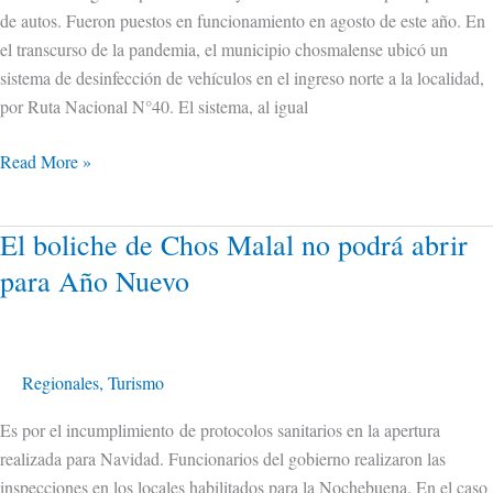
de autos. Fueron puestos en funcionamiento en agosto de este año. En
el transcurso de la pandemia, el municipio chosmalense ubicó un
sistema de desinfección de vehículos en el ingreso norte a la localidad,
por Ruta Nacional N°40. El sistema, al igual
Read More »
El boliche de Chos Malal no podrá abrir
El
boliche
para Año Nuevo
de
Chos
Malal
no
Regionales
,
Turismo
podrá
Es por el incumplimiento de protocolos sanitarios en la apertura
abrir
realizada para Navidad. Funcionarios del gobierno realizaron las
para
inspecciones en los locales habilitados para la Nochebuena. En el caso