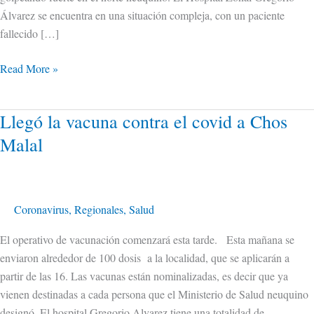
Álvarez se encuentra en una situación compleja, con un paciente
fallecido […]
Read More »
Llegó la vacuna contra el covid a Chos
Llegó
la
Malal
vacuna
contra
el
covid
Coronavirus
,
Regionales
,
Salud
a
El operativo de vacunación comenzará esta tarde. Esta mañana se
Chos
enviaron alrededor de 100 dosis a la localidad, que se aplicarán a
Malal
partir de las 16. Las vacunas están nominalizadas, es decir que ya
vienen destinadas a cada persona que el Ministerio de Salud neuquino
designó. El hospital Gregorio Alvarez tiene una totalidad de