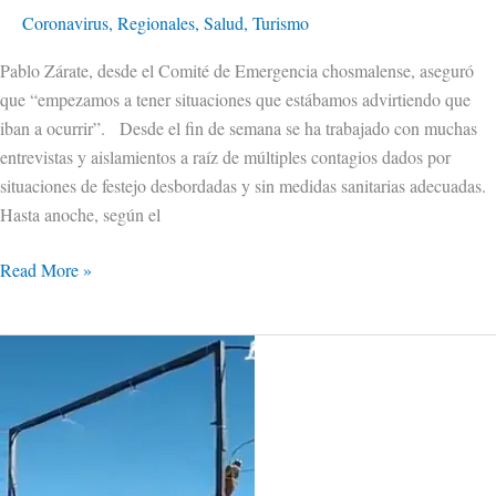
positivos
Coronavirus
,
Regionales
,
Salud
,
Turismo
de
Pablo Zárate, desde el Comité de Emergencia chosmalense, aseguró
covid
que “empezamos a tener situaciones que estábamos advirtiendo que
y
iban a ocurrir”. Desde el fin de semana se ha trabajado con muchas
muchos
entrevistas y aislamientos a raíz de múltiples contagios dados por
aislados
situaciones de festejo desbordadas y sin medidas sanitarias adecuadas.
por
Hasta anoche, según el
prevención
Read More »
Analizan
retirar
un
arco
de
desinfección